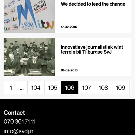
We decided to lead the change
17-02-2016
Innovatieve journalistiek wint
terrein bij Tilburgse SvJ
16-02-2016
«
1
…
104
105
106
107
108
109
Contact
070 361 71 11
info@svdj.nl