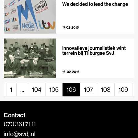
We decided to lead the change
17-02-2016
Innovatieve journalistiek wint
terrein bij Tilburgse SvJ
16-02-2016
«
1
…
104
105
106
107
108
109
Contact
070 361 71 11
info@svdj.nl