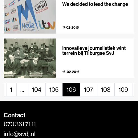
We decided to lead the change
17-02-2016
Innovatieve journalistiek wint
terrein bij Tilburgse SvJ
16-02-2016
«
1
…
104
105
106
107
108
109
Contact
070 361 71 11
info@svdj.nl