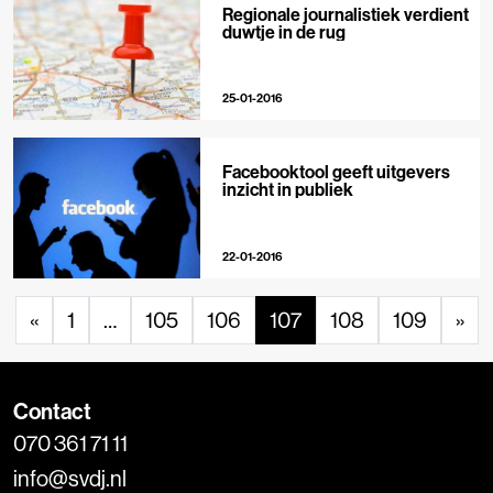
Regionale journalistiek verdient
duwtje in de rug
25-01-2016
Facebooktool geeft uitgevers
inzicht in publiek
22-01-2016
«
1
…
105
106
107
108
109
»
Contact
070 361 71 11
info@svdj.nl