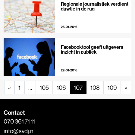
Regionale journalistiek verdient
duwtje in de rug
25-01-2016
Facebooktool geeft uitgevers
inzicht in publiek
22-01-2016
«
1
…
105
106
107
108
109
»
Contact
070 361 71 11
info@svdj.nl