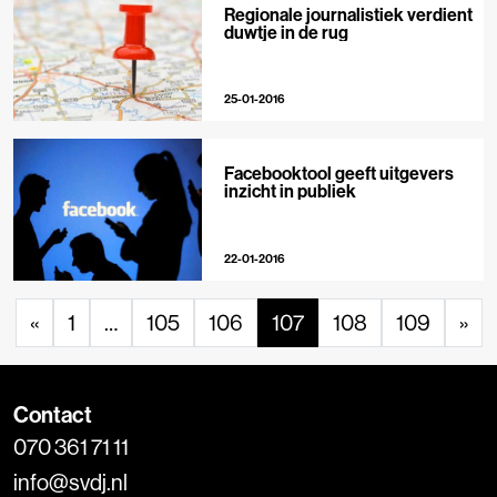
Regionale journalistiek verdient
duwtje in de rug
25-01-2016
Facebooktool geeft uitgevers
inzicht in publiek
22-01-2016
«
1
…
105
106
107
108
109
»
Contact
070 361 71 11
info@svdj.nl