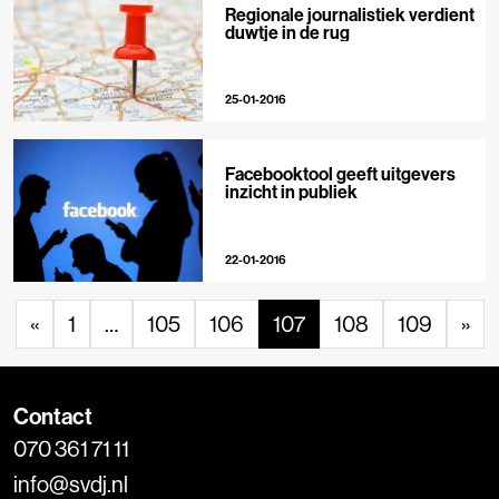
Regionale journalistiek verdient
duwtje in de rug
25-01-2016
Facebooktool geeft uitgevers
inzicht in publiek
22-01-2016
«
1
…
105
106
107
108
109
»
Contact
070 361 71 11
info@svdj.nl