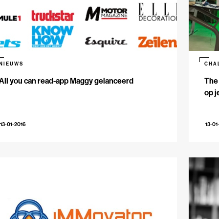
NIEUWS
CHA
All you can read-app Maggy gelanceerd
The 
op j
13-01-2016
13-01