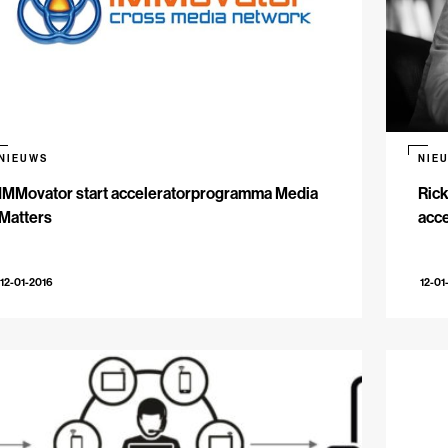
NIEUWS
NIE
IMMovator start acceleratorprogramma Media
Rick
Matters
acc
12-01-2016
12-01