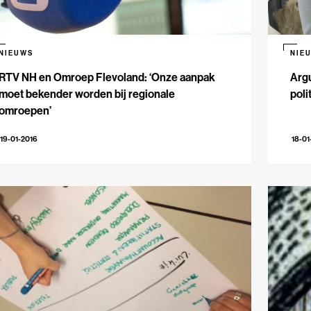
NIEUWS
NIE
RTV NH en Omroep Flevoland: ‘Onze aanpak
Argu
moet bekender worden bij regionale
poli
omroepen’
19-01-2016
18-01