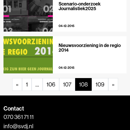
Scenario-onderzoek
Journalistiek2025
04-12-2015
Nieuwsvoorziening in de regio
2014
04-12-2015
«
1
…
106
107
108
109
»
Contact
070 361 71 11
info@svdj.nl