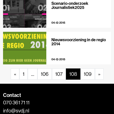
Scenario-onderzoek
Journalistiek2025
04-12-2015
Nieuwsvoorziening in de regio
2014
04-12-2015
«
1
…
106
107
108
109
»
Contact
070 361 71 11
info@svdj.nl