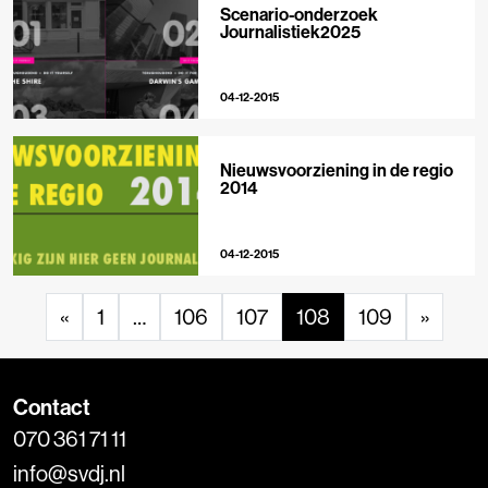
Scenario-onderzoek
Journalistiek2025
04-12-2015
Nieuwsvoorziening in de regio
2014
04-12-2015
«
1
…
106
107
108
109
»
Contact
070 361 71 11
info@svdj.nl