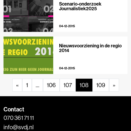
Scenario-onderzoek
Journalistiek2025
04-12-2015
Nieuwsvoorziening in de regio
2014
04-12-2015
«
1
…
106
107
108
109
»
Contact
070 361 71 11
info@svdj.nl