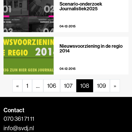
Scenario-onderzoek
Journalistiek2025
04-12-2015
Nieuwsvoorziening in de regio
2014
04-12-2015
«
1
…
106
107
108
109
»
Contact
070 361 71 11
info@svdj.nl