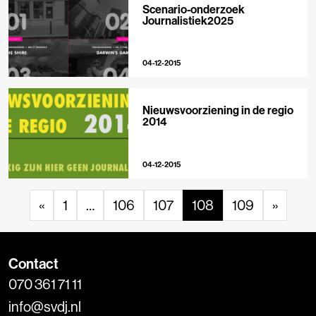
Scenario-onderzoek
Journalistiek2025
04-12-2015
Nieuwsvoorziening in de regio
2014
04-12-2015
«
1
…
106
107
108
109
»
Contact
070 361 71 11
info@svdj.nl