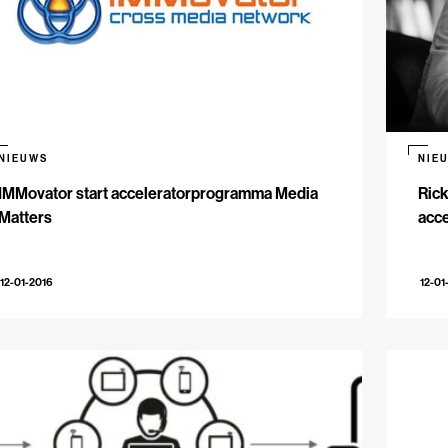
NIEUWS
NIE
IMMovator start acceleratorprogramma Media
Rick
Matters
acc
12-01-2016
12-01