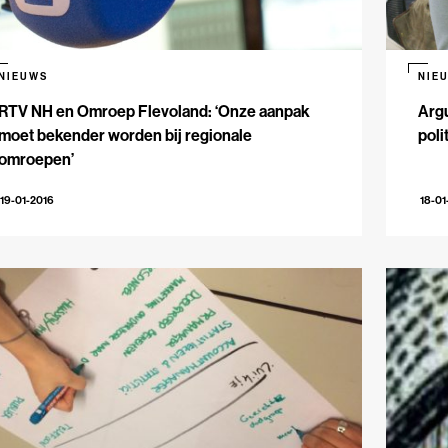
NIEUWS
NIE
RTV NH en Omroep Flevoland: ‘Onze aanpak
Argu
moet bekender worden bij regionale
poli
omroepen’
19-01-2016
18-01