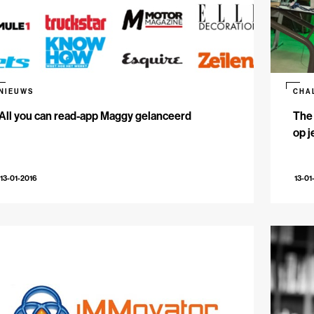
NIEUWS
CHA
All you can read-app Maggy gelanceerd
The 
op j
13-01-2016
13-01