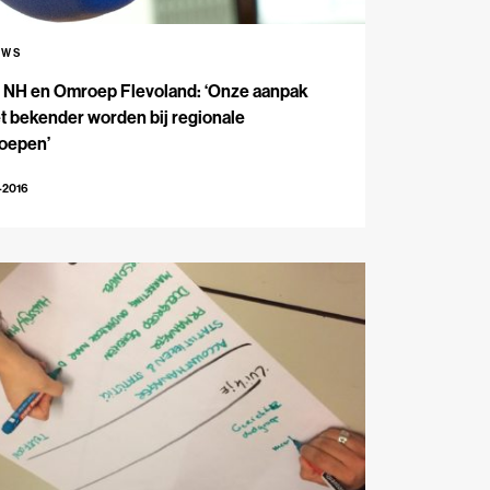
UWS
 NH en Omroep Flevoland: ‘Onze aanpak
 bekender worden bij regionale
oepen’
-2016