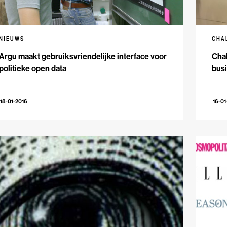
NIEUWS
CHA
Argu maakt gebruiksvriendelijke interface voor
Chal
politieke open data
bus
18-01-2016
16-01