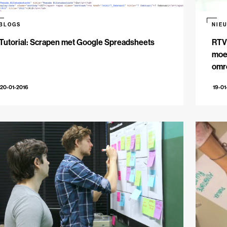
BLOGS
NIE
Tutorial: Scrapen met Google Spreadsheets
RTV
moet
omr
20-01-2016
19-01