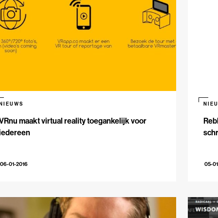
NIEUWS
NIE
VRnu maakt virtual reality toegankelijk voor
Rebl
iedereen
schr
06-01-2016
05-01