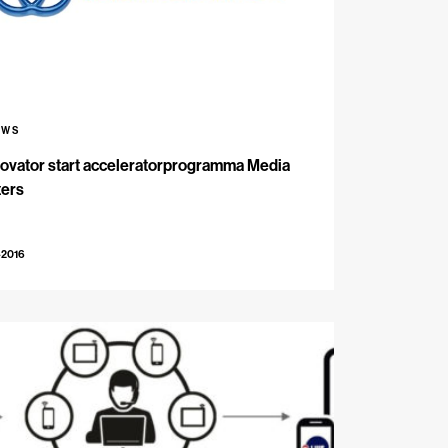
UWS
ovator start acceleratorprogramma Media
ters
-2016