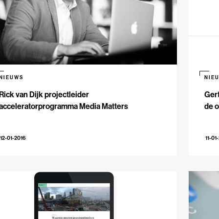
NIEUWS
NIE
Rick van Dijk projectleider
Gert
acceleratorprogramma Media Matters
de o
12-01-2016
11-01