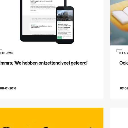
NIEUWS
BLO
Immrs: ‘We hebben ontzettend veel geleerd’
Ook 
08-01-2016
07-01