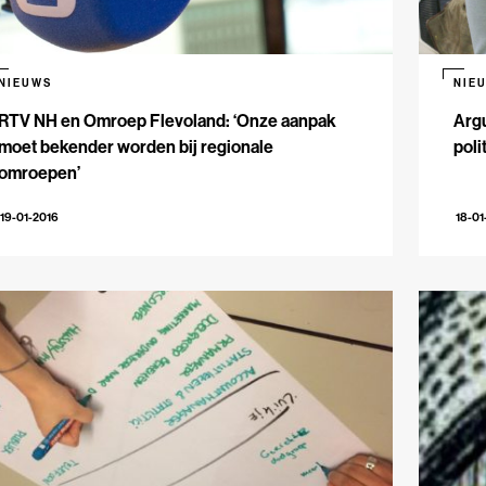
NIEUWS
NIE
RTV NH en Omroep Flevoland: ‘Onze aanpak
Argu
moet bekender worden bij regionale
poli
omroepen’
19-01-2016
18-01