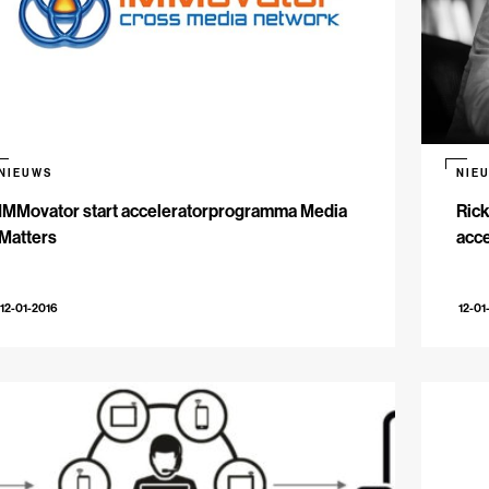
NIEUWS
NIE
IMMovator start acceleratorprogramma Media
Rick
Matters
acc
12-01-2016
12-01