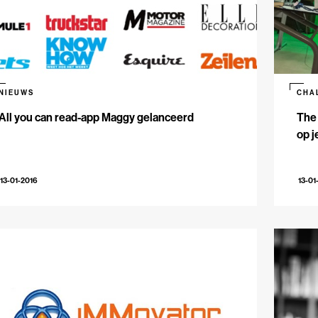
NIEUWS
CHA
All you can read-app Maggy gelanceerd
The 
op j
13-01-2016
13-01