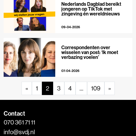
Nederlands Dagblad bereikt
jongeren op TikTok met
zingeving én wereldnieuws
09-04-2026
Correspondenten over
wisselen van post: ‘Ik moet
verbazing voelen’
07-04-2026
«
1
2
3
4
…
109
»
Contact
070 361 71 11
info@svdj.nl