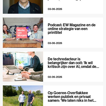
niet’
03-06-2026
Podcast: EW Magazine en de
online strategie van een
printtitel
03-06-2026
De techredacteur is
belangrijker dan ooit: ‘Ik wil
kritisch zijn over AI, omdat de
hype zo groot is’
02-06-2026
Op Goeree-Overflakkee
werken publiek en privaat
samen: ‘We laten niks in het
midden’