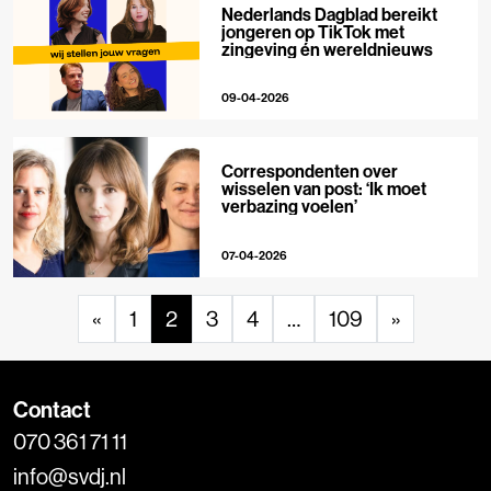
Nederlands Dagblad bereikt
jongeren op TikTok met
zingeving én wereldnieuws
09-04-2026
Correspondenten over
wisselen van post: ‘Ik moet
verbazing voelen’
07-04-2026
«
1
2
3
4
…
109
»
Contact
070 361 71 11
info@svdj.nl