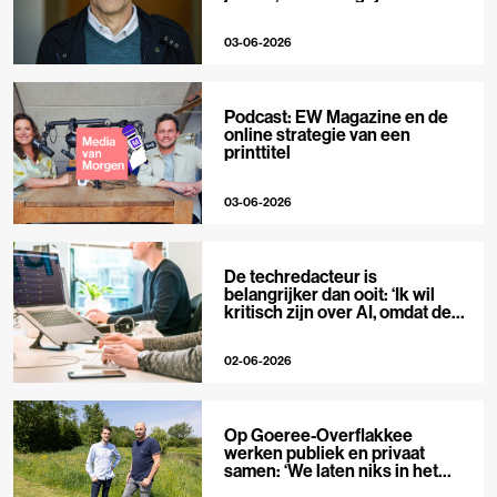
niet’
03-06-2026
Podcast: EW Magazine en de
online strategie van een
printtitel
03-06-2026
De techredacteur is
belangrijker dan ooit: ‘Ik wil
kritisch zijn over AI, omdat de
hype zo groot is’
02-06-2026
Op Goeree-Overflakkee
werken publiek en privaat
samen: ‘We laten niks in het
midden’