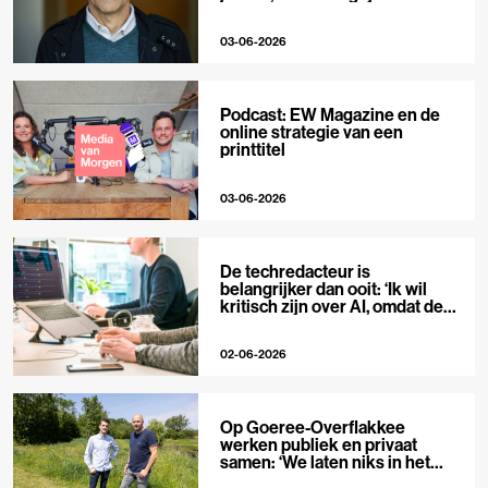
niet’
03-06-2026
Podcast: EW Magazine en de
online strategie van een
printtitel
03-06-2026
De techredacteur is
belangrijker dan ooit: ‘Ik wil
kritisch zijn over AI, omdat de
hype zo groot is’
02-06-2026
Op Goeree-Overflakkee
werken publiek en privaat
samen: ‘We laten niks in het
midden’