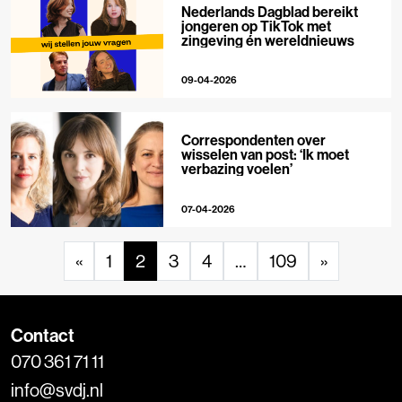
Nederlands Dagblad bereikt
jongeren op TikTok met
zingeving én wereldnieuws
09-04-2026
Correspondenten over
wisselen van post: ‘Ik moet
verbazing voelen’
07-04-2026
«
1
2
3
4
…
109
»
Contact
070 361 71 11
info@svdj.nl