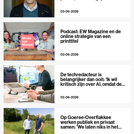
niet’
03-06-2026
Podcast: EW Magazine en de
online strategie van een
printtitel
03-06-2026
De techredacteur is
belangrijker dan ooit: ‘Ik wil
kritisch zijn over AI, omdat de
hype zo groot is’
02-06-2026
Op Goeree-Overflakkee
werken publiek en privaat
samen: ‘We laten niks in het
midden’