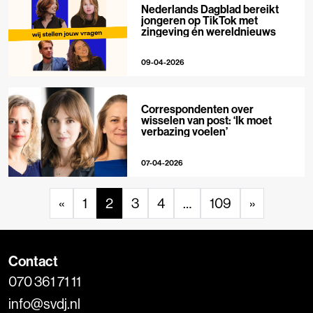
Nederlands Dagblad bereikt
jongeren op TikTok met
zingeving én wereldnieuws
09-04-2026
Correspondenten over
wisselen van post: ‘Ik moet
verbazing voelen’
07-04-2026
«
1
2
3
4
…
109
»
Contact
070 361 71 11
info@svdj.nl