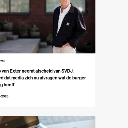
UWS
s van Exter neemt afscheid van SVDJ:
d dat media zich nu afvragen wat de burger
g heeft’
4-2026