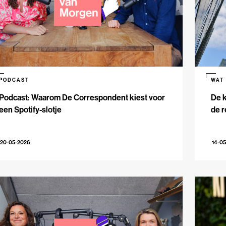
PODCAST
WAT
Podcast: Waarom De Correspondent kiest voor
De k
een Spotify-slotje
de r
20-05-2026
14-0