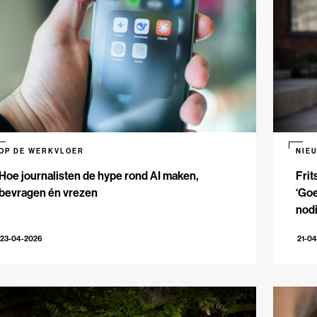
OP DE WERKVLOER
NIE
Hoe journalisten de hype rond AI maken,
Frit
bevragen én vrezen
‘Goe
nodi
23-04-2026
21-0