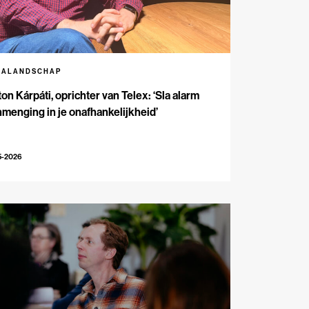
IALANDSCHAP
on Kárpáti, oprichter van Telex: ‘Sla alarm
inmenging in je onafhankelijkheid’
5-2026