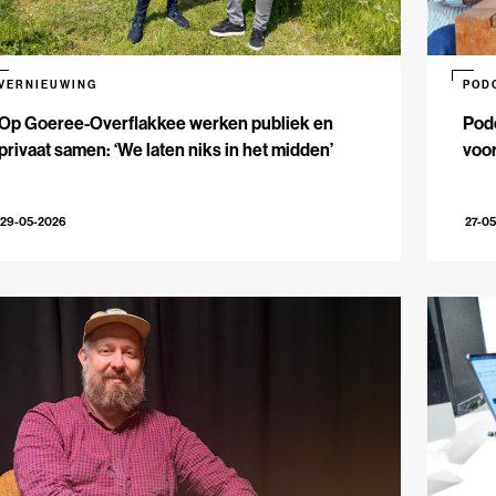
VERNIEUWING
POD
Op Goeree-Overflakkee werken publiek en
Podc
privaat samen: ‘We laten niks in het midden’
voo
29-05-2026
27-0