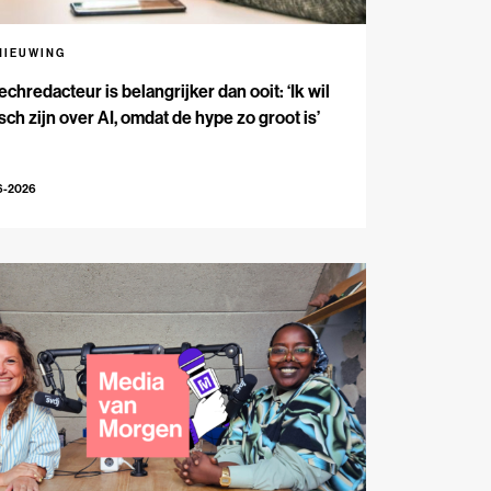
NIEUWING
echredacteur is belangrijker dan ooit: ‘Ik wil
isch zijn over AI, omdat de hype zo groot is’
6-2026