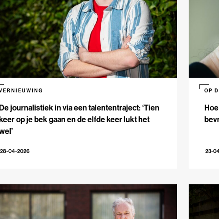
VERNIEUWING
OP 
De journalistiek in via een talententraject: ‘Tien
Hoe 
keer op je bek gaan en de elfde keer lukt het
bev
wel’
28-04-2026
23-0