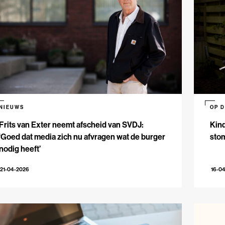
NIEUWS
OP 
Frits van Exter neemt afscheid van SVDJ:
Kind
‘Goed dat media zich nu afvragen wat de burger
sto
nodig heeft’
21-04-2026
16-0