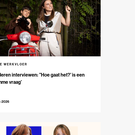
DE WERKVLOER
eren interviewen: ”Hoe gaat het?’ is een
mme vraag’
4-2026