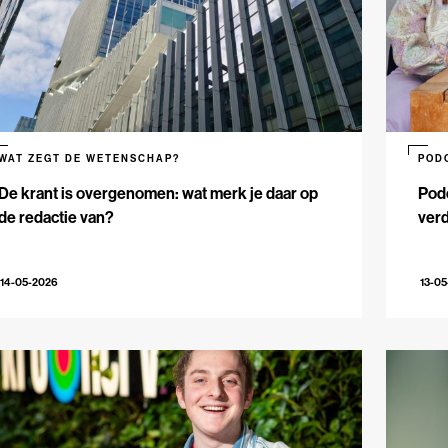
WAT ZEGT DE WETENSCHAP?
POD
De krant is overgenomen: wat merk je daar op
Pod
de redactie van?
verd
14-05-2026
13-0