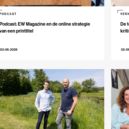
PODCAST
VER
Podcast: EW Magazine en de online strategie
De t
van een printtitel
krit
03-06-2026
02-0