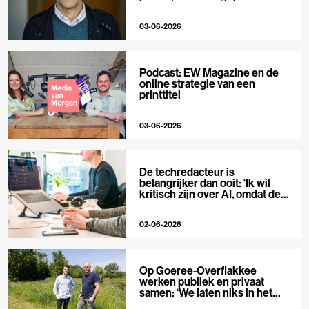
niet’
03-06-2026
Podcast: EW Magazine en de
online strategie van een
printtitel
03-06-2026
De techredacteur is
belangrijker dan ooit: ‘Ik wil
kritisch zijn over AI, omdat de
hype zo groot is’
02-06-2026
Op Goeree-Overflakkee
werken publiek en privaat
samen: ‘We laten niks in het
midden’