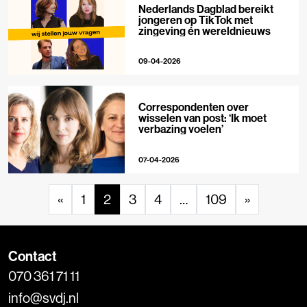
Nederlands Dagblad bereikt
jongeren op TikTok met
zingeving én wereldnieuws
09-04-2026
Correspondenten over
wisselen van post: ‘Ik moet
verbazing voelen’
07-04-2026
«
1
2
3
4
…
109
»
Contact
070 361 71 11
info@svdj.nl