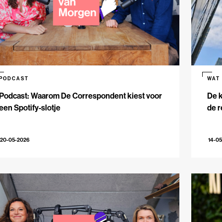
PODCAST
WAT
Podcast: Waarom De Correspondent kiest voor
De k
een Spotify-slotje
de r
20-05-2026
14-0