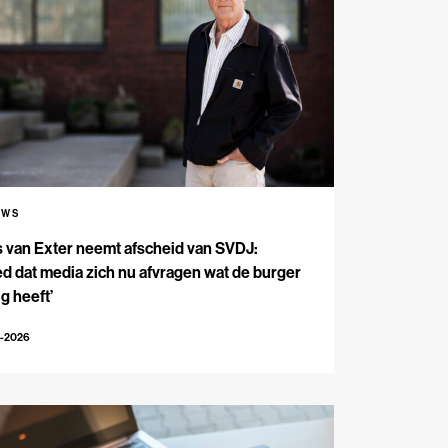
UWS
s van Exter neemt afscheid van SVDJ:
d dat media zich nu afvragen wat de burger
g heeft’
4-2026