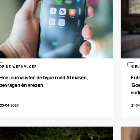
OP DE WERKVLOER
NIE
Hoe journalisten de hype rond AI maken,
Frit
bevragen én vrezen
‘Goe
nodi
23-04-2026
21-0