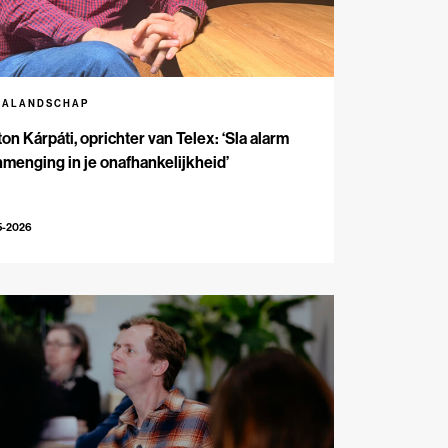
IALANDSCHAP
on Kárpáti, oprichter van Telex: ‘Sla alarm
inmenging in je onafhankelijkheid’
5-2026