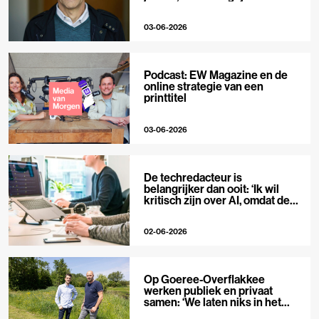
niet’
03-06-2026
Podcast: EW Magazine en de
online strategie van een
printtitel
03-06-2026
De techredacteur is
belangrijker dan ooit: ‘Ik wil
kritisch zijn over AI, omdat de
hype zo groot is’
02-06-2026
Op Goeree-Overflakkee
werken publiek en privaat
samen: ‘We laten niks in het
midden’