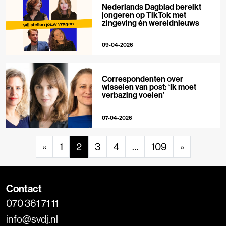
Nederlands Dagblad bereikt
jongeren op TikTok met
zingeving én wereldnieuws
09-04-2026
Correspondenten over
wisselen van post: ‘Ik moet
verbazing voelen’
07-04-2026
«
1
2
3
4
…
109
»
Contact
070 361 71 11
info@svdj.nl