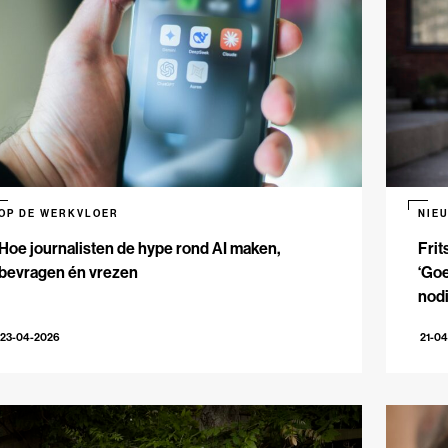
OP DE WERKVLOER
NIE
Hoe journalisten de hype rond AI maken,
Frit
bevragen én vrezen
‘Goe
nodi
23-04-2026
21-0