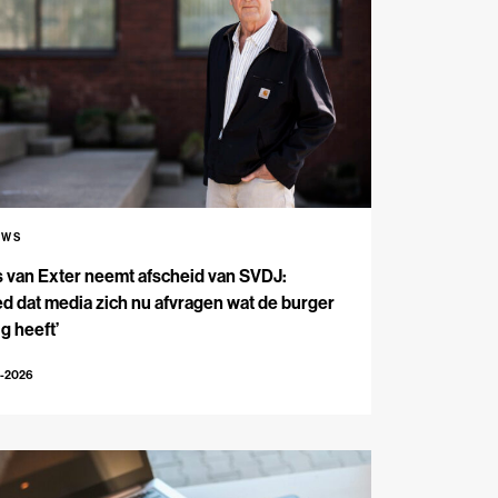
UWS
s van Exter neemt afscheid van SVDJ:
d dat media zich nu afvragen wat de burger
g heeft’
4-2026