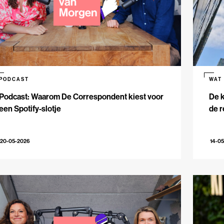
PODCAST
WAT
Podcast: Waarom De Correspondent kiest voor
De k
een Spotify-slotje
de r
20-05-2026
14-0