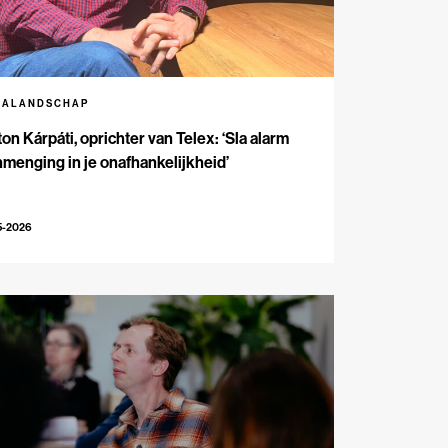
IALANDSCHAP
on Kárpáti, oprichter van Telex: ‘Sla alarm
inmenging in je onafhankelijkheid’
5-2026