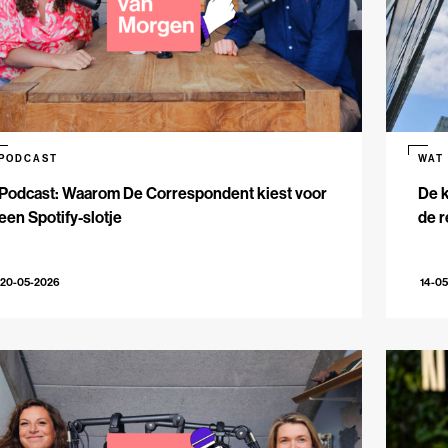
PODCAST
WAT
Podcast: Waarom De Correspondent kiest voor
De k
een Spotify-slotje
de r
20-05-2026
14-0