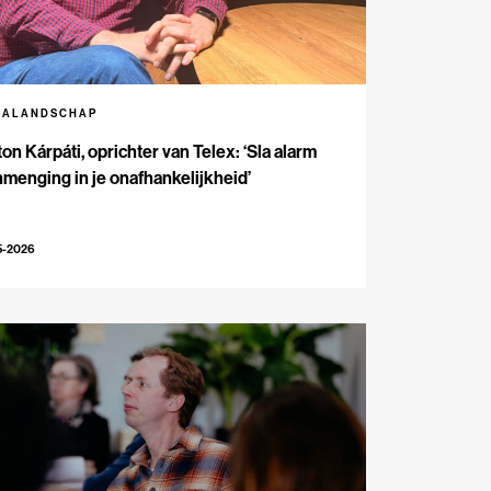
IALANDSCHAP
on Kárpáti, oprichter van Telex: ‘Sla alarm
inmenging in je onafhankelijkheid’
5-2026