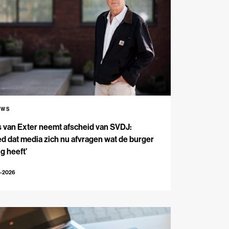
UWS
s van Exter neemt afscheid van SVDJ:
d dat media zich nu afvragen wat de burger
g heeft’
4-2026