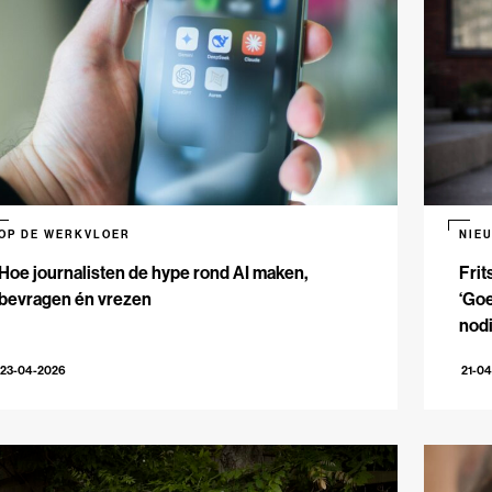
OP DE WERKVLOER
NIE
Hoe journalisten de hype rond AI maken,
Frit
bevragen én vrezen
‘Goe
nodi
23-04-2026
21-0