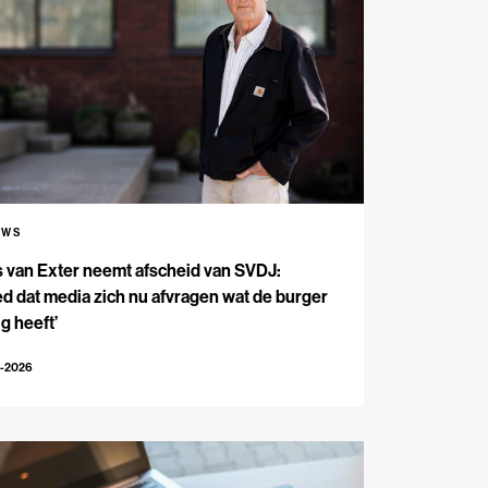
UWS
s van Exter neemt afscheid van SVDJ:
d dat media zich nu afvragen wat de burger
g heeft’
4-2026