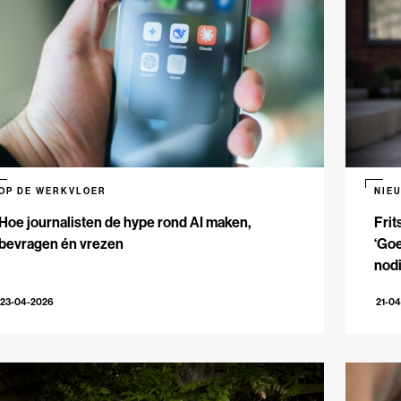
OP DE WERKVLOER
NIE
Hoe journalisten de hype rond AI maken,
Frit
bevragen én vrezen
‘Goe
nodi
23-04-2026
21-0