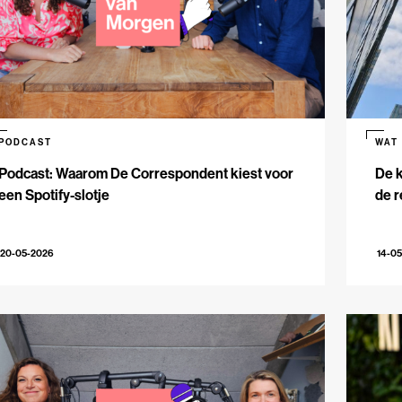
PODCAST
WAT
Podcast: Waarom De Correspondent kiest voor
De k
een Spotify-slotje
de r
20-05-2026
14-0