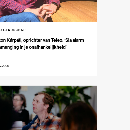
IALANDSCHAP
on Kárpáti, oprichter van Telex: ‘Sla alarm
inmenging in je onafhankelijkheid’
5-2026