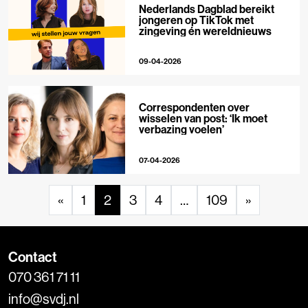
Nederlands Dagblad bereikt
jongeren op TikTok met
zingeving én wereldnieuws
09-04-2026
Correspondenten over
wisselen van post: ‘Ik moet
verbazing voelen’
07-04-2026
«
1
2
3
4
…
109
»
Contact
070 361 71 11
info@svdj.nl