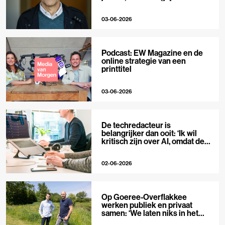
niet’
03-06-2026
Podcast: EW Magazine en de
online strategie van een
printtitel
03-06-2026
De techredacteur is
belangrijker dan ooit: ‘Ik wil
kritisch zijn over AI, omdat de
hype zo groot is’
02-06-2026
Op Goeree-Overflakkee
werken publiek en privaat
samen: ‘We laten niks in het
midden’