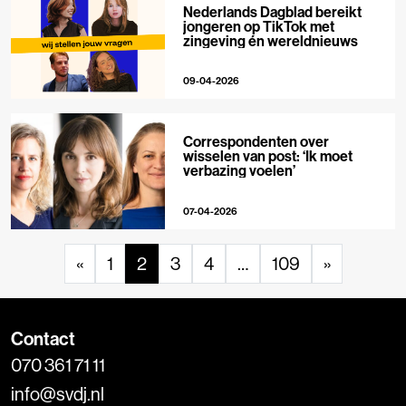
Nederlands Dagblad bereikt
jongeren op TikTok met
zingeving én wereldnieuws
09-04-2026
Correspondenten over
wisselen van post: ‘Ik moet
verbazing voelen’
07-04-2026
«
1
2
3
4
…
109
»
Contact
070 361 71 11
info@svdj.nl