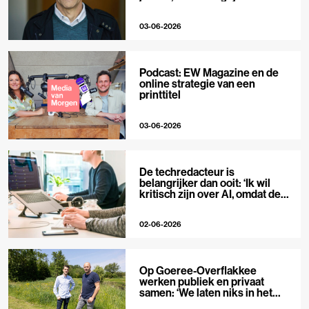
niet’
03-06-2026
Podcast: EW Magazine en de
online strategie van een
printtitel
03-06-2026
De techredacteur is
belangrijker dan ooit: ‘Ik wil
kritisch zijn over AI, omdat de
hype zo groot is’
02-06-2026
Op Goeree-Overflakkee
werken publiek en privaat
samen: ‘We laten niks in het
midden’