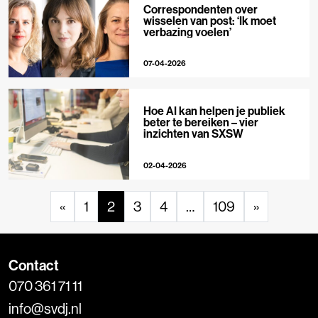
Correspondenten over
wisselen van post: ‘Ik moet
verbazing voelen’
07-04-2026
Hoe AI kan helpen je publiek
beter te bereiken – vier
inzichten van SXSW
02-04-2026
«
1
2
3
4
…
109
»
Contact
070 361 71 11
info@svdj.nl