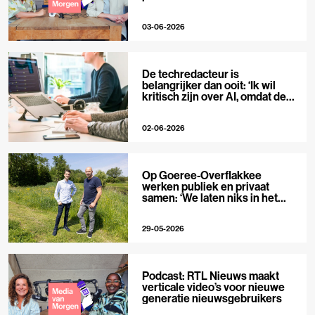
03-06-2026
De techredacteur is
belangrijker dan ooit: ‘Ik wil
kritisch zijn over AI, omdat de
hype zo groot is’
02-06-2026
Op Goeree-Overflakkee
werken publiek en privaat
samen: ‘We laten niks in het
midden’
29-05-2026
Podcast: RTL Nieuws maakt
verticale video’s voor nieuwe
generatie nieuwsgebruikers