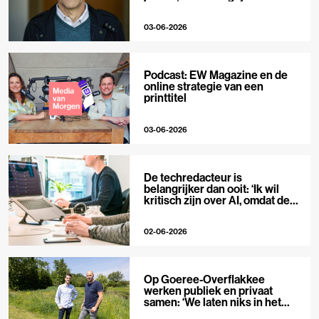
niet’
03-06-2026
Podcast: EW Magazine en de
online strategie van een
printtitel
03-06-2026
De techredacteur is
belangrijker dan ooit: ‘Ik wil
kritisch zijn over AI, omdat de
hype zo groot is’
02-06-2026
Op Goeree-Overflakkee
werken publiek en privaat
samen: ‘We laten niks in het
midden’