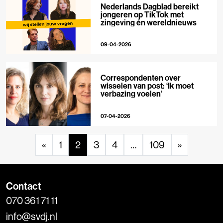
Nederlands Dagblad bereikt
jongeren op TikTok met
zingeving én wereldnieuws
09-04-2026
Correspondenten over
wisselen van post: ‘Ik moet
verbazing voelen’
07-04-2026
«
1
2
3
4
…
109
»
Contact
070 361 71 11
info@svdj.nl