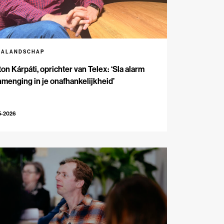
IALANDSCHAP
on Kárpáti, oprichter van Telex: ‘Sla alarm
inmenging in je onafhankelijkheid’
5-2026