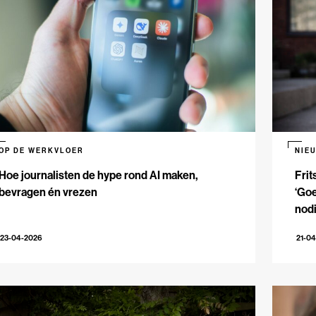
OP DE WERKVLOER
NIE
Hoe journalisten de hype rond AI maken,
Frit
bevragen én vrezen
‘Goe
nodi
23-04-2026
21-0