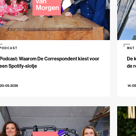
PODCAST
WAT
Podcast: Waarom De Correspondent kiest voor
De k
een Spotify-slotje
de r
20-05-2026
14-0