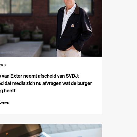
UWS
s van Exter neemt afscheid van SVDJ:
d dat media zich nu afvragen wat de burger
g heeft’
4-2026