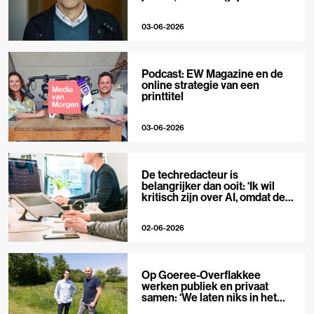
niet’
03-06-2026
Podcast: EW Magazine en de
online strategie van een
printtitel
03-06-2026
De techredacteur is
belangrijker dan ooit: ‘Ik wil
kritisch zijn over AI, omdat de
hype zo groot is’
02-06-2026
Op Goeree-Overflakkee
werken publiek en privaat
samen: ‘We laten niks in het
midden’