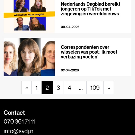
Nederlands Dagblad bereikt
jongeren op TikTok met
zingeving én wereldnieuws
09-04-2026
Correspondenten over
wisselen van post: ‘Ik moet
verbazing voelen’
07-04-2026
«
1
2
3
4
…
109
»
Contact
070 361 71 11
info@svdj.nl