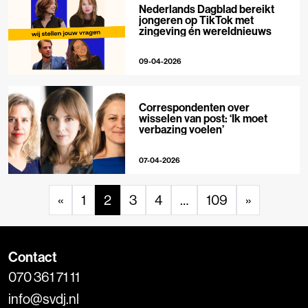
Nederlands Dagblad bereikt
jongeren op TikTok met
zingeving én wereldnieuws
09-04-2026
Correspondenten over
wisselen van post: ‘Ik moet
verbazing voelen’
07-04-2026
«
1
2
3
4
…
109
»
Contact
070 361 71 11
info@svdj.nl