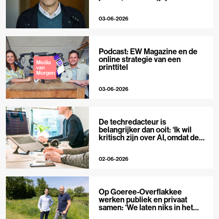
niet’
03-06-2026
Podcast: EW Magazine en de
online strategie van een
printtitel
03-06-2026
De techredacteur is
belangrijker dan ooit: ‘Ik wil
kritisch zijn over AI, omdat de
hype zo groot is’
02-06-2026
Op Goeree-Overflakkee
werken publiek en privaat
samen: ‘We laten niks in het
midden’