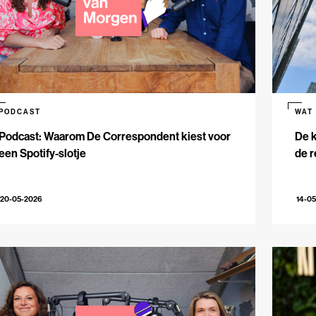
PODCAST
WAT
Podcast: Waarom De Correspondent kiest voor
De k
een Spotify-slotje
de r
20-05-2026
14-0