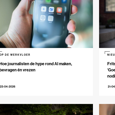
OP DE WERKVLOER
NIE
Hoe journalisten de hype rond AI maken,
Frit
bevragen én vrezen
‘Goe
nodi
23-04-2026
21-0