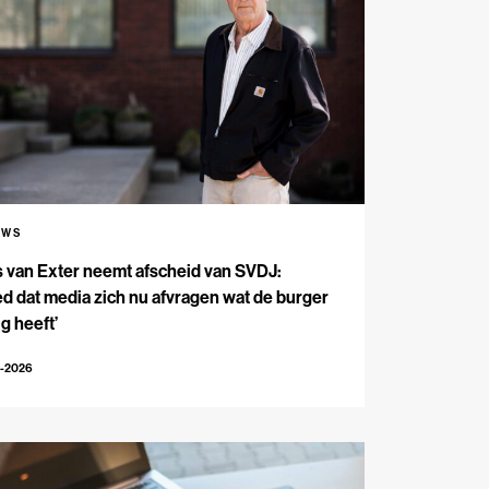
UWS
s van Exter neemt afscheid van SVDJ:
d dat media zich nu afvragen wat de burger
g heeft’
4-2026