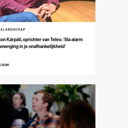
IALANDSCHAP
on Kárpáti, oprichter van Telex: ‘Sla alarm
inmenging in je onafhankelijkheid’
5-2026