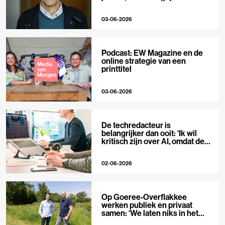
niet’
03-06-2026
Podcast: EW Magazine en de
online strategie van een
printtitel
03-06-2026
De techredacteur is
belangrijker dan ooit: ‘Ik wil
kritisch zijn over AI, omdat de
hype zo groot is’
02-06-2026
Op Goeree-Overflakkee
werken publiek en privaat
samen: ‘We laten niks in het
midden’