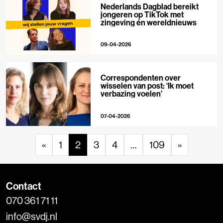
Nederlands Dagblad bereikt
jongeren op TikTok met
zingeving én wereldnieuws
09-04-2026
Correspondenten over
wisselen van post: ‘Ik moet
verbazing voelen’
07-04-2026
«
1
2
3
4
…
109
»
Contact
070 361 71 11
info@svdj.nl