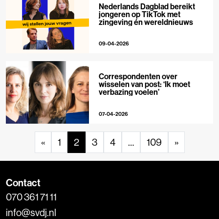
Nederlands Dagblad bereikt
jongeren op TikTok met
zingeving én wereldnieuws
09-04-2026
Correspondenten over
wisselen van post: ‘Ik moet
verbazing voelen’
07-04-2026
«
1
2
3
4
…
109
»
Contact
070 361 71 11
info@svdj.nl