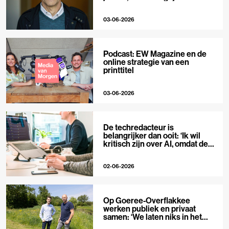
niet’
03-06-2026
Podcast: EW Magazine en de
online strategie van een
printtitel
03-06-2026
De techredacteur is
belangrijker dan ooit: ‘Ik wil
kritisch zijn over AI, omdat de
hype zo groot is’
02-06-2026
Op Goeree-Overflakkee
werken publiek en privaat
samen: ‘We laten niks in het
midden’