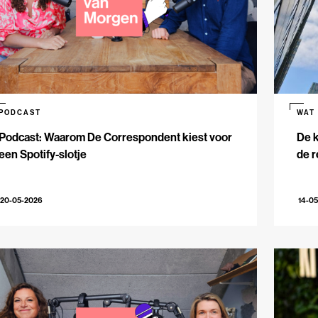
PODCAST
WAT
Podcast: Waarom De Correspondent kiest voor
De k
een Spotify-slotje
de r
20-05-2026
14-0