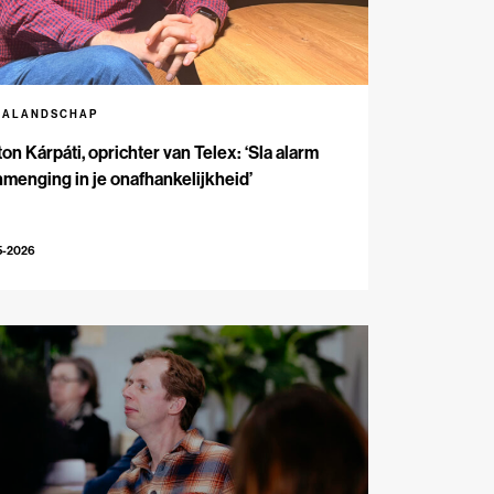
IALANDSCHAP
on Kárpáti, oprichter van Telex: ‘Sla alarm
inmenging in je onafhankelijkheid’
5-2026