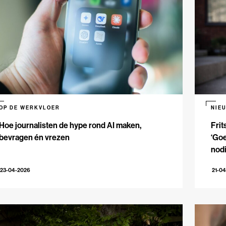
OP DE WERKVLOER
NIE
Hoe journalisten de hype rond AI maken,
Frit
bevragen én vrezen
‘Goe
nodi
23-04-2026
21-0