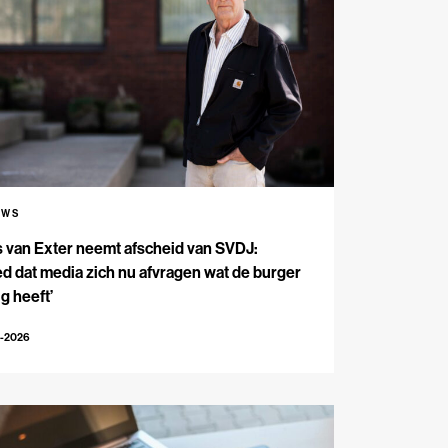
UWS
s van Exter neemt afscheid van SVDJ:
d dat media zich nu afvragen wat de burger
g heeft’
4-2026