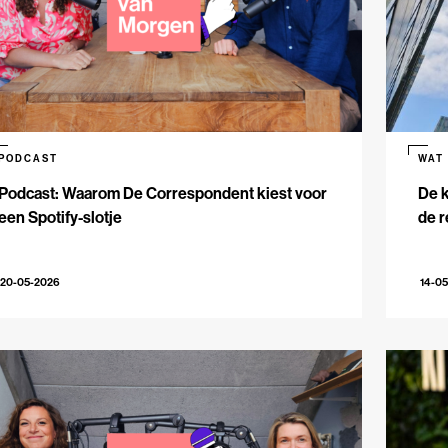
PODCAST
WAT
Podcast: Waarom De Correspondent kiest voor
De k
een Spotify-slotje
de r
20-05-2026
14-0