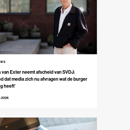
UWS
s van Exter neemt afscheid van SVDJ:
d dat media zich nu afvragen wat de burger
g heeft’
4-2026