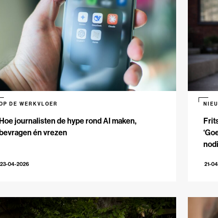
OP DE WERKVLOER
NIE
Hoe journalisten de hype rond AI maken,
Frit
bevragen én vrezen
‘Goe
nodi
23-04-2026
21-0