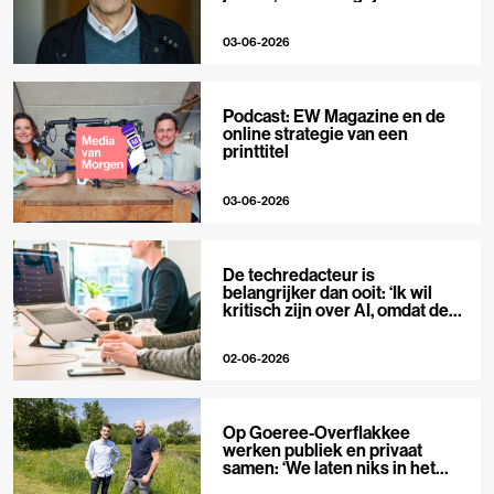
niet’
03-06-2026
Podcast: EW Magazine en de
online strategie van een
printtitel
03-06-2026
De techredacteur is
belangrijker dan ooit: ‘Ik wil
kritisch zijn over AI, omdat de
hype zo groot is’
02-06-2026
Op Goeree-Overflakkee
werken publiek en privaat
samen: ‘We laten niks in het
midden’