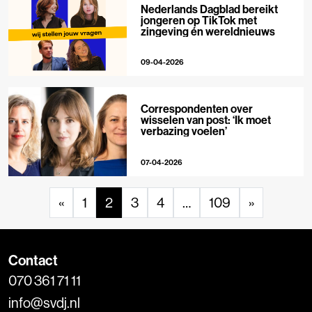
Nederlands Dagblad bereikt
jongeren op TikTok met
zingeving én wereldnieuws
09-04-2026
Correspondenten over
wisselen van post: ‘Ik moet
verbazing voelen’
07-04-2026
«
1
2
3
4
…
109
»
Contact
070 361 71 11
info@svdj.nl