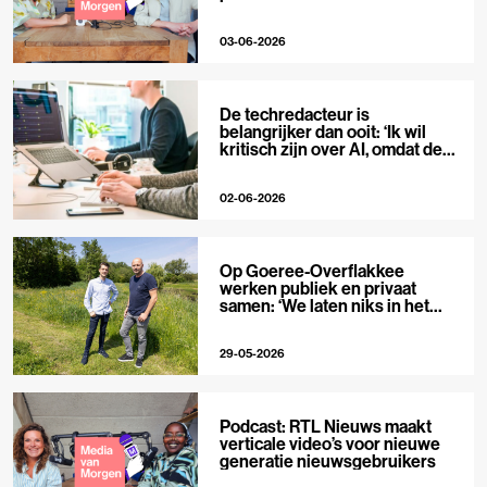
03-06-2026
De techredacteur is
belangrijker dan ooit: ‘Ik wil
kritisch zijn over AI, omdat de
hype zo groot is’
02-06-2026
Op Goeree-Overflakkee
werken publiek en privaat
samen: ‘We laten niks in het
midden’
29-05-2026
Podcast: RTL Nieuws maakt
verticale video’s voor nieuwe
generatie nieuwsgebruikers