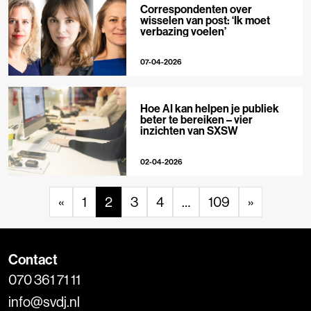
Correspondenten over
wisselen van post: ‘Ik moet
verbazing voelen’
07-04-2026
Hoe AI kan helpen je publiek
beter te bereiken – vier
inzichten van SXSW
02-04-2026
«
1
2
3
4
…
109
»
Contact
070 361 71 11
info@svdj.nl