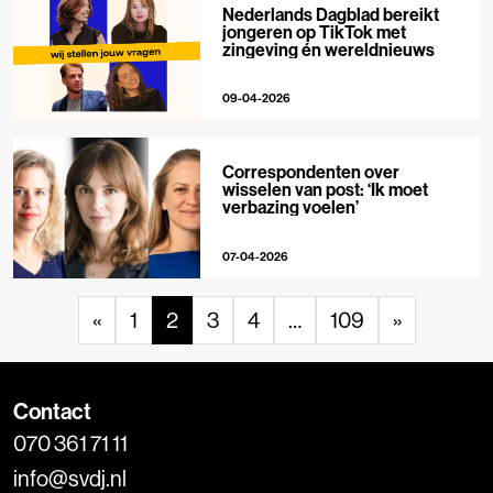
Nederlands Dagblad bereikt
jongeren op TikTok met
zingeving én wereldnieuws
09-04-2026
Correspondenten over
wisselen van post: ‘Ik moet
verbazing voelen’
07-04-2026
«
1
2
3
4
…
109
»
Contact
070 361 71 11
info@svdj.nl