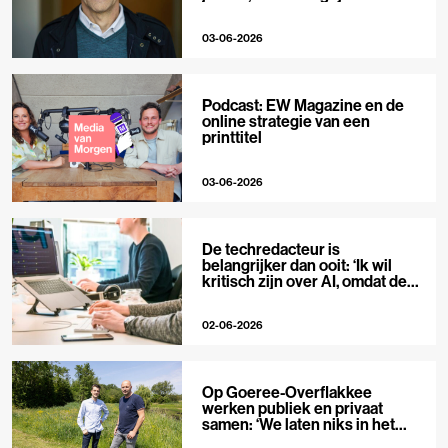
niet’
03-06-2026
Podcast: EW Magazine en de
online strategie van een
printtitel
03-06-2026
De techredacteur is
belangrijker dan ooit: ‘Ik wil
kritisch zijn over AI, omdat de
hype zo groot is’
02-06-2026
Op Goeree-Overflakkee
werken publiek en privaat
samen: ‘We laten niks in het
midden’