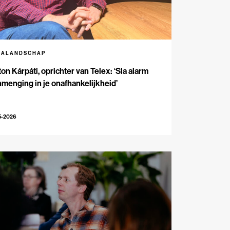
IALANDSCHAP
on Kárpáti, oprichter van Telex: ‘Sla alarm
inmenging in je onafhankelijkheid’
5-2026