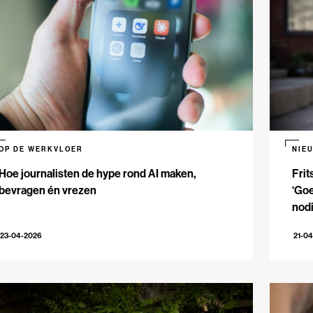
OP DE WERKVLOER
NIE
Hoe journalisten de hype rond AI maken,
Frit
bevragen én vrezen
‘Goe
nodi
23-04-2026
21-0