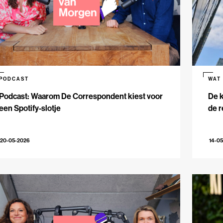
PODCAST
WAT
Podcast: Waarom De Correspondent kiest voor
De k
een Spotify-slotje
de r
20-05-2026
14-0