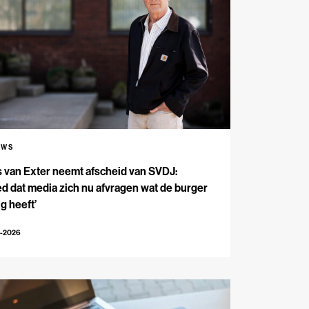
UWS
s van Exter neemt afscheid van SVDJ:
d dat media zich nu afvragen wat de burger
g heeft’
4-2026