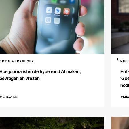
OP DE WERKVLOER
NIE
Hoe journalisten de hype rond AI maken,
Frit
bevragen én vrezen
‘Goe
nodi
23-04-2026
21-0