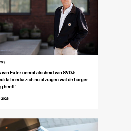
UWS
s van Exter neemt afscheid van SVDJ:
d dat media zich nu afvragen wat de burger
g heeft’
4-2026