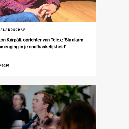
IALANDSCHAP
on Kárpáti, oprichter van Telex: ‘Sla alarm
inmenging in je onafhankelijkheid’
5-2026