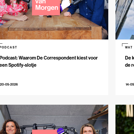
PODCAST
WAT
Podcast: Waarom De Correspondent kiest voor
De k
een Spotify-slotje
de r
20-05-2026
14-0