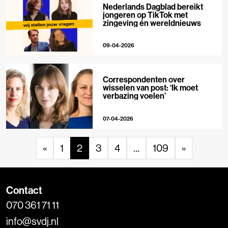
Nederlands Dagblad bereikt
jongeren op TikTok met
zingeving én wereldnieuws
09-04-2026
Correspondenten over
wisselen van post: ‘Ik moet
verbazing voelen’
07-04-2026
«
1
2
3
4
…
109
»
Contact
070 361 71 11
info@svdj.nl