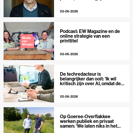
niet’
03-06-2026
Podcast: EW Magazine en de
online strategie van een
printtitel
03-06-2026
De techredacteur is
belangrijker dan ooit: ‘Ik wil
kritisch zijn over AI, omdat de
hype zo groot is’
02-06-2026
Op Goeree-Overflakkee
werken publiek en privaat
samen: ‘We laten niks in het
midden’