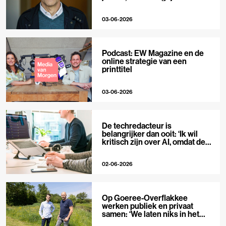
niet’
03-06-2026
Podcast: EW Magazine en de
online strategie van een
printtitel
03-06-2026
De techredacteur is
belangrijker dan ooit: ‘Ik wil
kritisch zijn over AI, omdat de
hype zo groot is’
02-06-2026
Op Goeree-Overflakkee
werken publiek en privaat
samen: ‘We laten niks in het
midden’