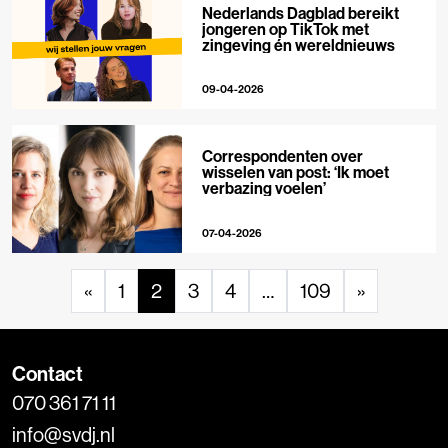
Nederlands Dagblad bereikt
jongeren op TikTok met
zingeving én wereldnieuws
09-04-2026
Correspondenten over
wisselen van post: ‘Ik moet
verbazing voelen’
07-04-2026
«
1
2
3
4
…
109
»
Contact
070 361 71 11
info@svdj.nl