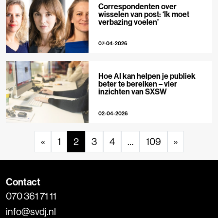
Correspondenten over
wisselen van post: ‘Ik moet
verbazing voelen’
07-04-2026
Hoe AI kan helpen je publiek
beter te bereiken – vier
inzichten van SXSW
02-04-2026
«
1
2
3
4
…
109
»
Contact
070 361 71 11
info@svdj.nl