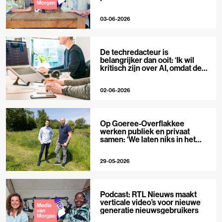
03-06-2026
De techredacteur is
belangrijker dan ooit: ‘Ik wil
kritisch zijn over AI, omdat de
hype zo groot is’
02-06-2026
Op Goeree-Overflakkee
werken publiek en privaat
samen: ‘We laten niks in het
midden’
29-05-2026
Podcast: RTL Nieuws maakt
verticale video’s voor nieuwe
generatie nieuwsgebruikers