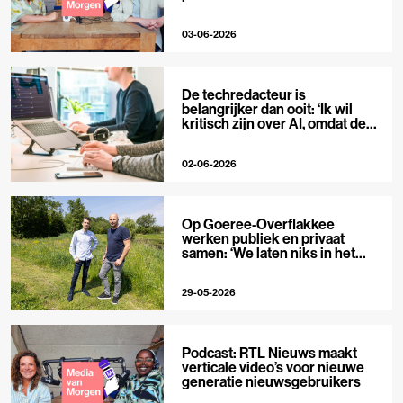
03-06-2026
De techredacteur is
belangrijker dan ooit: ‘Ik wil
kritisch zijn over AI, omdat de
hype zo groot is’
02-06-2026
Op Goeree-Overflakkee
werken publiek en privaat
samen: ‘We laten niks in het
midden’
29-05-2026
Podcast: RTL Nieuws maakt
verticale video’s voor nieuwe
generatie nieuwsgebruikers