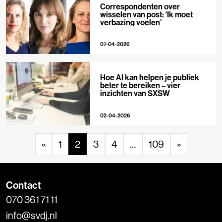
Correspondenten over
wisselen van post: ‘Ik moet
verbazing voelen’
07-04-2026
Hoe AI kan helpen je publiek
beter te bereiken – vier
inzichten van SXSW
02-04-2026
«
1
2
3
4
…
109
»
Contact
070 361 71 11
info@svdj.nl